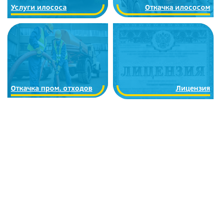
Услуги илососа
Откачка илососом
Откачка пром. отходов
Лицензия