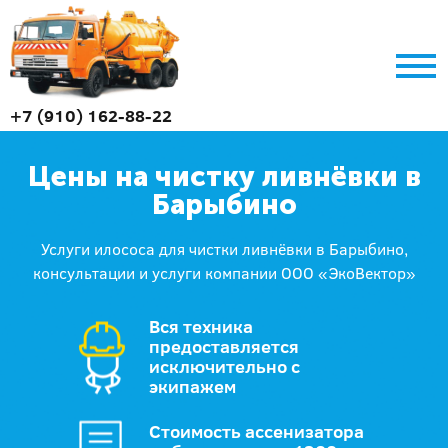
+7 (910) 162-88-22
Цены на чистку ливнёвки в
Барыбино
Услуги илососа для чистки ливнёвки в Барыбино,
консультации и услуги компании ООО «ЭкоВектор»
Вся техника
предоставляется
исключительно с
экипажем
Стоимость ассенизатора