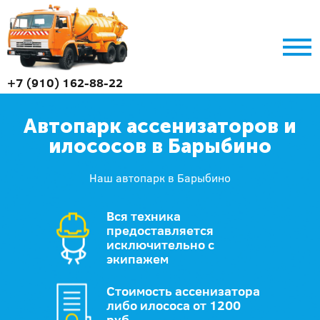
+7 (910) 162-88-22
Автопарк ассенизаторов и
илососов в Барыбино
Наш автопарк в Барыбино
Вся техника
предоставляется
исключительно с
экипажем
Стоимость ассенизатора
либо илососа от 1200
руб.